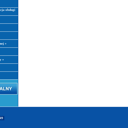
kcja obsługi
znej
»
ły
»
649