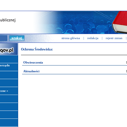
strona główna
|
redakcja
|
rejestr zmian
|
Ochrona Środowiska:
Obwieszczenia
morządu
Aktualności
iczne
»