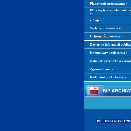
Planowanie przestrzenne
»
BIP - użyteczne linki i instru
»
ePuap
»
Wybory i referenda
»
Ochrona Środowiska
»
Dostęp do informacji public
Komunikaty i ogłoszenia
»
Nabór do przedszkola i szko
Zgromadzenia
»
Rada Gminy - Uchwały
»
BIP - liczba wejść: 179