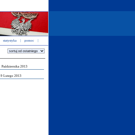
statystyka
|
pomoc
|
1 Października 2013
19 Lutego 2013