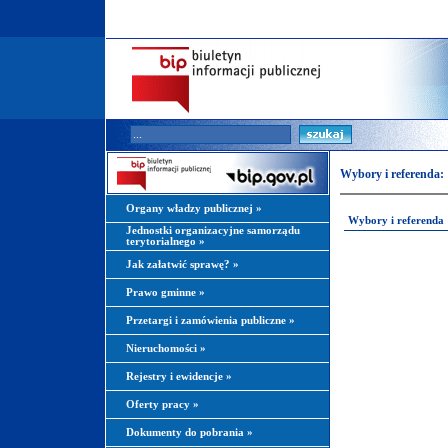
Wybory i referenda:
Organy władzy publicznej
»
Wybory i referenda
Jednostki organizacyjne samorządu
terytorialnego
»
Jak załatwić sprawę?
»
Prawo gminne
»
Przetargi i zamówienia publiczne
»
Nieruchomości
»
Rejestry i ewidencje
»
Oferty pracy
»
Dokumenty do pobrania
»