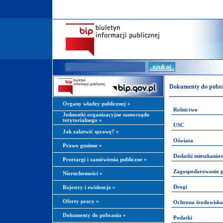
Dokumenty do pobra
Organy władzy publicznej
»
Rolnictwo
Jednostki organizacyjne samorządu
terytorialnego
»
USC
Jak załatwić sprawę?
»
Oświata
Prawo gminne
»
Dodatki mieszkanio
Przetargi i zamówienia publiczne
»
Zagospodarowanie p
Nieruchomości
»
Drogi
Rejestry i ewidencje
»
Oferty pracy
»
Ochrona środowiska
Dokumenty do pobrania
»
Podatki