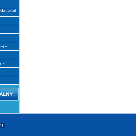
kcja obsługi
znej
»
ły
»
649