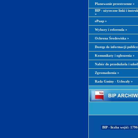
Planowanie przestrzenne
»
BIP - użyteczne linki i instru
»
ePuap
»
Wybory i referenda
»
Ochrona Środowiska
»
Dostęp do informacji public
Komunikaty i ogłoszenia
»
Nabór do przedszkola i szko
Zgromadzenia
»
Rada Gminy - Uchwały
»
BIP - liczba wejść: 179