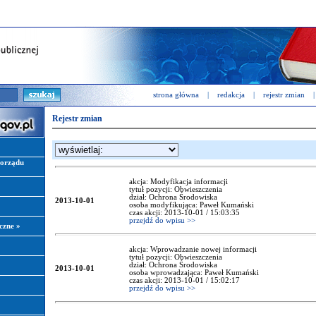
strona główna
|
redakcja
|
rejestr zmian
|
Rejestr zmian
morządu
akcja: Modyfikacja informacji
tytuł pozycji: Obwieszczenia
dział: Ochrona Środowiska
2013-10-01
osoba modyfikująca: Paweł Kumański
czas akcji: 2013-10-01 / 15:03:35
przejdź do wpisu >>
iczne
»
akcja: Wprowadzanie nowej informacji
tytuł pozycji: Obwieszczenia
dział: Ochrona Środowiska
2013-10-01
osoba wprowadzająca: Paweł Kumański
czas akcji: 2013-10-01 / 15:02:17
przejdź do wpisu >>