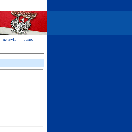
statystyka
|
pomoc
|