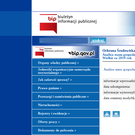
Ochrona Środowiska
Analiza stanu gospod
Wielkie za 2019 rok
Organy władzy publicznej
»
Jednostki organizacyjne samorządu
Analiza stanu gospod
terytorialnego
»
Jak załatwić sprawę?
»
informacje wprowadzi
data udostępnienia:
Prawo gminne
»
informacje wytworzył
Przetargi i zamówienia publiczne
»
data ostatniej modyfik
Nieruchomości
»
Rejestry i ewidencje
»
Oferty pracy
»
Dokumenty do pobrania
»