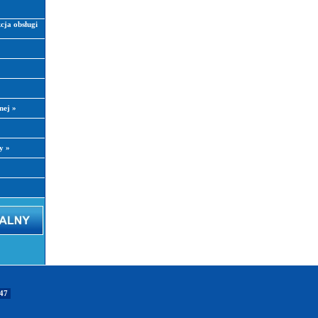
kcja obsługi
znej
»
ły
»
647