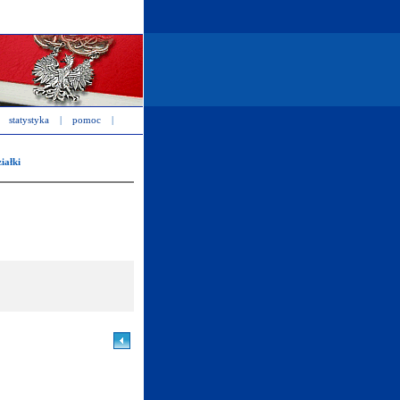
statystyka
|
pomoc
|
iałki