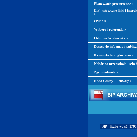
Planowanie przestrzenne
»
BIP - użyteczne linki i instru
»
ePuap
»
Wybory i referenda
»
Ochrona Środowiska
»
Dostęp do informacji public
Komunikaty i ogłoszenia
»
Nabór do przedszkola i szko
Zgromadzenia
»
Rada Gminy - Uchwały
»
BIP - liczba wejść: 179