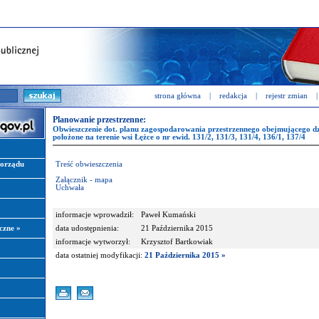
strona główna
|
redakcja
|
rejestr zmian
|
Planowanie przestrzenne:
Obwieszczenie dot. planu zagospodarowania przestrzennego obejmującego dz
położone na terenie wsi Łężce o nr ewid. 131/2, 131/3, 131/4, 136/1, 137/4
morządu
Treść obwieszczenia
Załącznik - mapa
Uchwała
informacje wprowadził:
Paweł Kumański
iczne
»
data udostępnienia:
21 Października 2015
informacje wytworzył:
Krzysztof Bartkowiak
data ostatniej modyfikacji:
21 Października 2015 »