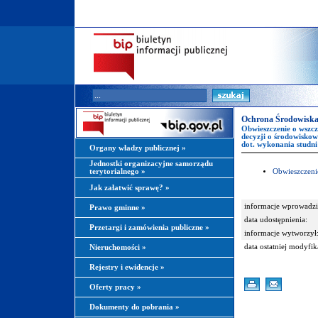
Ochrona Środowiska
Obwieszczenie o wszc
decyzji o środowiskow
dot. wykonania studni
Organy władzy publicznej
»
Jednostki organizacyjne samorządu
terytorialnego
»
Obwieszczeni
Jak załatwić sprawę?
»
informacje wprowadzi
Prawo gminne
»
data udostępnienia:
Przetargi i zamówienia publiczne
»
informacje wytworzył
data ostatniej modyfik
Nieruchomości
»
Rejestry i ewidencje
»
Oferty pracy
»
Dokumenty do pobrania
»